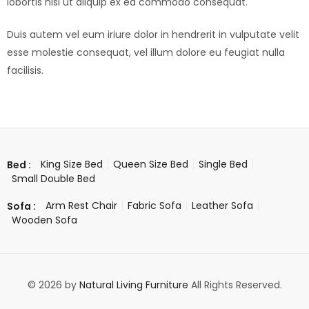
lobortis nisl ut aliquip ex ea commodo consequat.
Duis autem vel eum iriure dolor in hendrerit in vulputate velit
esse molestie consequat, vel illum dolore eu feugiat nulla
facilisis.
King Size Bed
Queen Size Bed
Single Bed
Bed :
Small Double Bed
Arm Rest Chair
Fabric Sofa
Leather Sofa
Sofa :
Wooden Sofa
© 2026 by
Natural Living Furniture
All Rights Reserved.